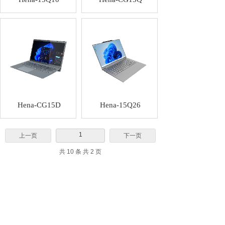
Hena-CG15D
Hena-15Q26
1
上一页
下一页
共 10 条 共 2 页